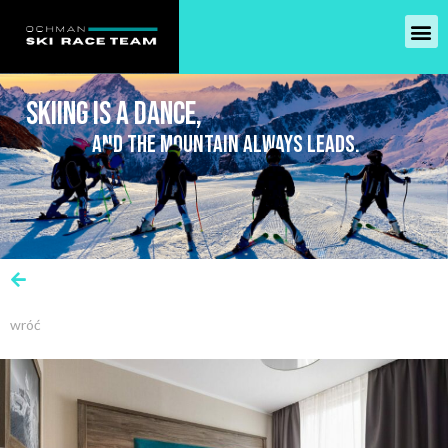
SKIING IS A DANCE,
AND THE MOUNTAIN ALWAYS LEADS.
wróć