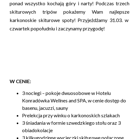
ponad wszystko kochają g
ó
ry i narty! Podczas trzech
skiturowych tripów pokażemy Wam najlepsze
karkonoskie skiturowe spoty!
Przyjeżdżamy 31.03. w
czwartek popołudniu i zaczynamy przygodę!
Cena: 1400,-
W CENIE:
3 noclegi – pokoje dwuosobowe w Hotelu
Konradówka Wellnes and SPA, w cenie dostęp do
basenu, jacuzzi, sauny
Prelekcja przy winku o karkonoskich szlakach
3 śniadania w formie szwedzkiego stołu oraz 3
obiadokolacje
3 kilkugodzinne wycieczki skiturowe połączone